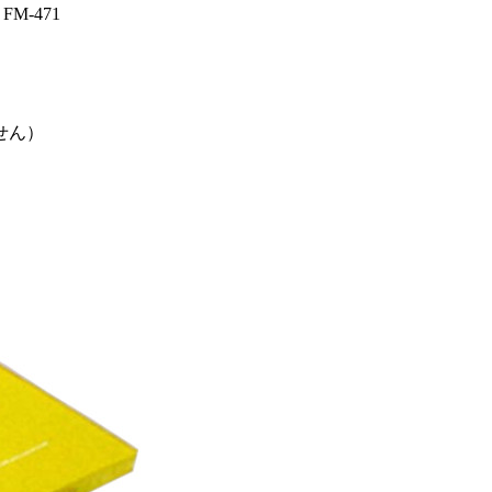
M-471
せん）