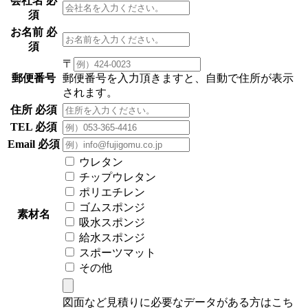
会社名
必
須
お名前
必
須
〒
郵便番号
郵便番号を入力頂きますと、自動で住所が表示
されます。
住所
必須
TEL
必須
Email
必須
ウレタン
チップウレタン
ポリエチレン
ゴムスポンジ
素材名
吸水スポンジ
給水スポンジ
スポーツマット
その他
図面など見積りに必要なデータがある方はこち