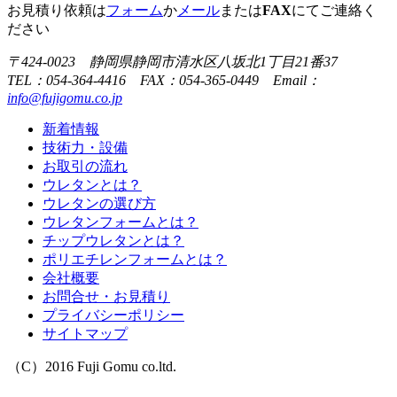
お見積り依頼は
フォーム
か
メール
または
FAX
にてご連絡く
ださい
〒424-0023 静岡県静岡市清水区八坂北1丁目21番37
TEL：054-364-4416 FAX：054-365-0449 Email：
info@fujigomu.co.jp
新着情報
技術力・設備
お取引の流れ
ウレタンとは？
ウレタンの選び方
ウレタンフォームとは？
チップウレタンとは？
ポリエチレンフォームとは？
会社概要
お問合せ・お見積り
プライバシーポリシー
サイトマップ
（C）2016 Fuji Gomu co.ltd.