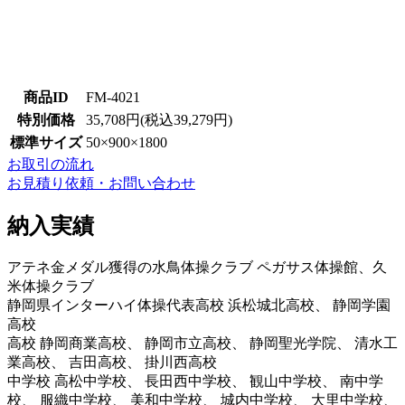
商品ID
FM-4021
特別価格
35,708円(税込39,279円)
標準サイズ
50×900×1800
お取引の流れ
お見積り依頼・お問い合わせ
納入実績
アテネ金メダル獲得の水鳥体操クラブ ペガサス体操館、久
米体操クラブ
静岡県インターハイ体操代表高校 浜松城北高校、 静岡学園
高校
高校 静岡商業高校、 静岡市立高校、 静岡聖光学院、 清水工
業高校、 吉田高校、 掛川西高校
中学校 高松中学校、 長田西中学校、 観山中学校、 南中学
校、 服織中学校、 美和中学校、 城内中学校、 大里中学校、