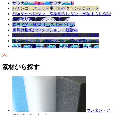
サウナクッション・サウナマット
パチンコ・スロット用ドル箱クッションシート
活き締めウレタン、漁業用ウレタン、水産用ウレタン
水耕栽培用ウレタン・スポンジ
吹矢の的（練習用）/スポーツ用品
腕時計梱包用のクッション・緩衝材
キックミット用スポンジ・格闘技用ミット芯材
イベントマット・観戦マット・花火観覧マット
トラック荷降ろしマット・荷降ろしクッション
素材から探す
ウレタン・ス