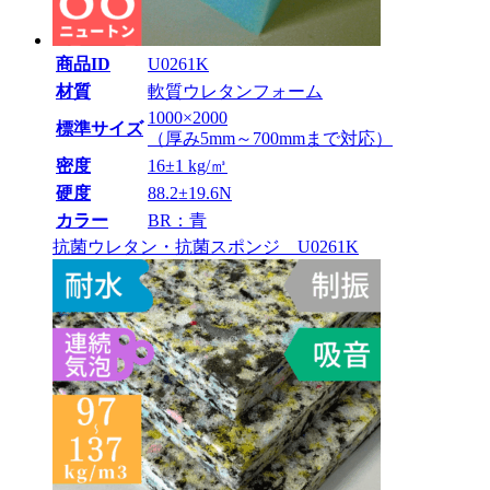
商品ID
U0261K
材質
軟質ウレタンフォーム
1000×2000
標準サイズ
（厚み5mm～700mmまで対応）
密度
16±1 kg/㎥
硬度
88.2±19.6N
カラー
BR：青
抗菌ウレタン・抗菌スポンジ U0261K