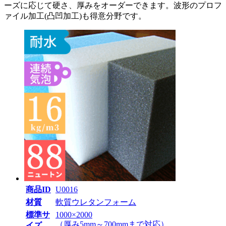
ーズに応じて硬さ、厚みをオーダーできます。波形のプロフ
ァイル加工(凸凹加工)も得意分野です。
商品ID
U0016
材質
軟質ウレタンフォーム
標準サ
1000×2000
（厚み5mm～700mmまで対応）
イズ