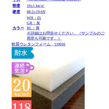
密度
16±1 kg/㎥
硬度
88.2±19.6N
WH：白
GR：灰
カラー
BL：青
※詳細はお問合せください。（サンプルのご
用意も可能です。）
軟質ウレタンフォーム U0016