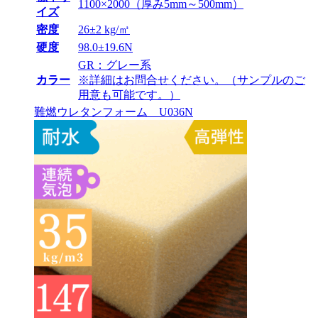
1100×2000（厚み5mm～500mm）
イズ
密度
26±2 kg/㎥
硬度
98.0±19.6N
GR：グレー系
カラー
※詳細はお問合せください。（サンプルのご
用意も可能です。）
難燃ウレタンフォーム U036N