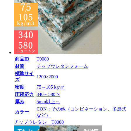
商品ID
T0080
材質
チップウレタンフォーム
標準サイ
1200×2000
ズ
密度
75～105 kg/㎥
圧縮応力
340～580 N
厚み
5mm以上～
CON：その他（コンビネーション、多層式
カラー
など）
チップウレタン T0080