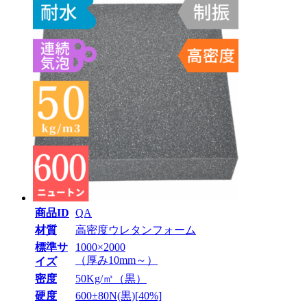
商品ID
QA
材質
高密度ウレタンフォーム
標準サ
1000×2000
（厚み10mm～）
イズ
密度
50Kg/㎥（黒）
硬度
600±80N(黒)[40%]