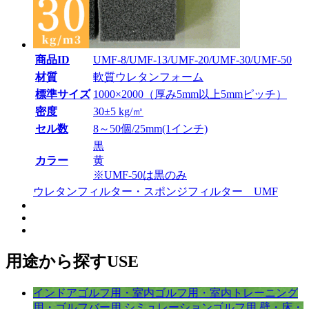
商品ID
UMF-8/UMF-13/UMF-20/UMF-30/UMF-50
材質
軟質ウレタンフォーム
標準サイズ
1000×2000（厚み5mm以上5mmピッチ）
密度
30±5 kg/㎥
セル数
8～50個/25mm(1インチ)
黒
カラー
黄
※UMF-50は黒のみ
ウレタンフィルター・スポンジフィルター UMF
用途から探す
USE
インドアゴルフ用・室内ゴルフ用・室内トレーニング
用・ゴルフバー用 シミュレーションゴルフ用 壁・床・