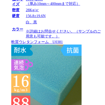
（厚み10mm～400mmまで対応）
イズ
密度
28Kg/㎥
硬度
156.8±19.6N
白、黒
カラー
※詳細はお問合せください。（サンプルのご
用意も可能です。）
軟質ウレタンフォーム U0381