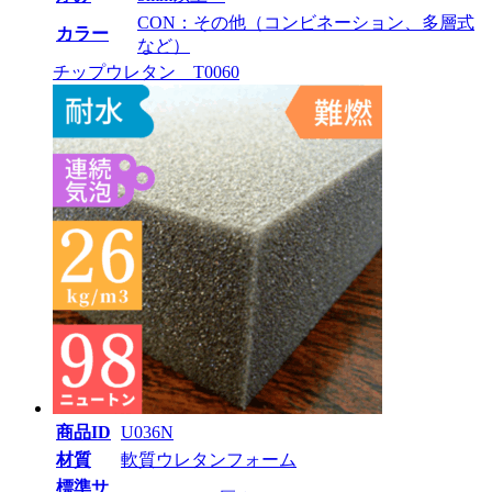
CON：その他（コンビネーション、多層式
カラー
など）
チップウレタン T0060
商品ID
U036N
材質
軟質ウレタンフォーム
標準サ