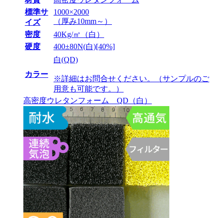
標準サ
1000×2000
（厚み10mm～）
イズ
密度
40Kg/㎥（白）
硬度
400±80N(白)[40%]
白(QD)
カラー
※詳細はお問合せください。（サンプルのご
用意も可能です。）
高密度ウレタンフォーム QD（白）