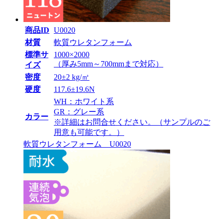
商品ID
U0020
材質
軟質ウレタンフォーム
標準サ
1000×2000
（厚み5mm～700mmまで対応）
イズ
密度
20±2 kg/㎥
硬度
117.6±19.6N
WH：ホワイト系
GR：グレー系
カラー
※詳細はお問合せください。（サンプルのご
用意も可能です。）
軟質ウレタンフォーム U0020