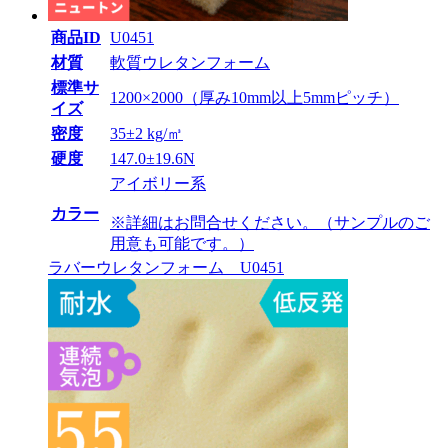
商品ID
U0451
材質
軟質ウレタンフォーム
標準サ
1200×2000（厚み10mm以上5mmピッチ）
イズ
密度
35±2 kg/㎥
硬度
147.0±19.6N
アイボリー系
カラー
※詳細はお問合せください。（サンプルのご
用意も可能です。）
ラバーウレタンフォーム U0451