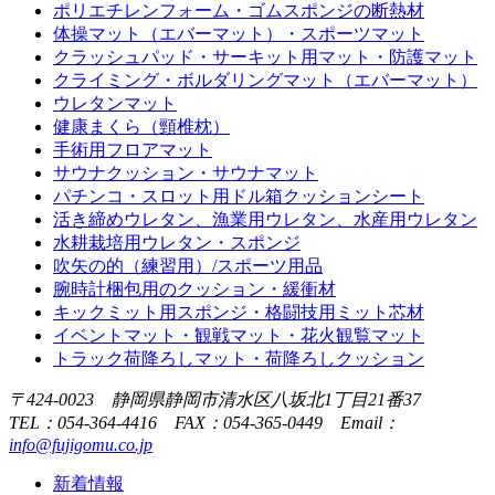
ポリエチレンフォーム・ゴムスポンジの断熱材
体操マット（エバーマット）・スポーツマット
クラッシュパッド・サーキット用マット・防護マット
クライミング・ボルダリングマット（エバーマット）
ウレタンマット
健康まくら（頸椎枕）
手術用フロアマット
サウナクッション・サウナマット
パチンコ・スロット用ドル箱クッションシート
活き締めウレタン、漁業用ウレタン、水産用ウレタン
水耕栽培用ウレタン・スポンジ
吹矢の的（練習用）/スポーツ用品
腕時計梱包用のクッション・緩衝材
キックミット用スポンジ・格闘技用ミット芯材
イベントマット・観戦マット・花火観覧マット
トラック荷降ろしマット・荷降ろしクッション
〒424-0023 静岡県静岡市清水区八坂北1丁目21番37
TEL：
054-364-4416
FAX：054-365-0449 Email：
info@fujigomu.co.jp
新着情報