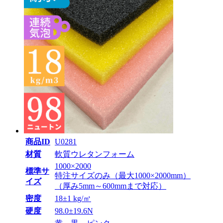
商品ID
U0281
材質
軟質ウレタンフォーム
1000×2000
標準サ
特注サイズのみ（最大1000×2000mm）
イズ
（厚み5mm～600mmまで対応）
密度
18±1 kg/㎥
硬度
98.0±19.6N