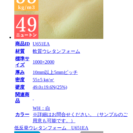
商品ID
U651EA
材質
軟質ウレタンフォーム
標準サ
1000×2000
イズ
厚み
10mm以上5mmピッチ
密度
55±5 kg/㎥
硬度
49.0±19.6N(25%)
関連商
品
WH：白
カラー
※詳細はお問合せください。（サンプルのご
用意も可能です。）
低反発ウレタンフォーム U651EA