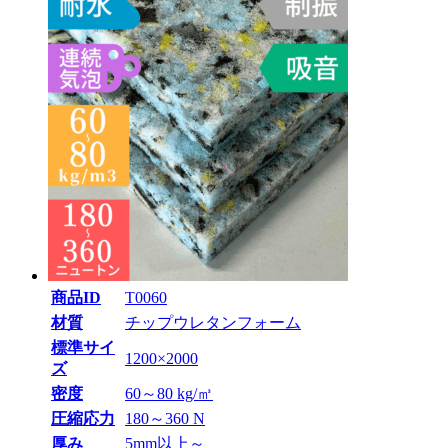
商品ID
T0060
材質
チップウレタンフォーム
標準サイ
1200×2000
ズ
密度
60～80 kg/㎥
圧縮応力
180～360 N
厚み
5mm以上～