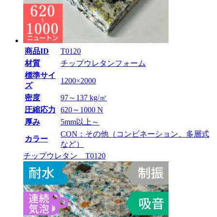
商品ID
T0120
材質
チップウレタンフォーム
標準サイ
1200×2000
ズ
密度
97～137 kg/㎥
圧縮応力
620～1000 N
厚み
5mm以上～
CON：その他（コンビネーション、多層式
カラー
など）
チップウレタン T0120