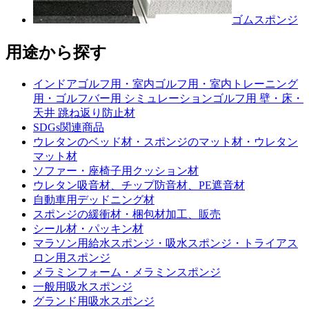
ゴムスポンジ
用途から探す
インドアゴルフ用・室内ゴルフ用・室内トレーニング
用・ゴルフバー用 シミュレーションゴルフ用 壁・床・
天井 跳ね返り防止材
SDGs関連商品
ウレタンのベッド材・スポンジのマット材・ウレタン
マット材
ソファー・座椅子用クッション材
ウレタン吸音材、チップ防音材、PE遮音材
自動車用デッドニング材
スポンジの緩衝材・梱包材加工、販売
シール材・パッキン材
マラソン用給水スポンジ・吸水スポンジ・トライアス
ロン用スポンジ
メラミンフォーム・メラミンスポンジ
一般用吸水スポンジ
グランド用吸水スポンジ