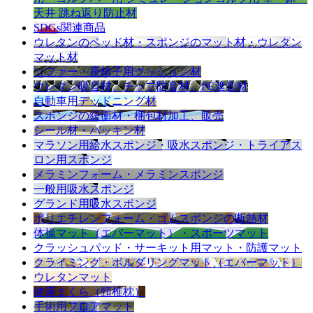
天井 跳ね返り防止材
SDGs関連商品
ウレタンのベッド材・スポンジのマット材・ウレタン
マット材
ソファー・座椅子用クッション材
ウレタン吸音材、チップ防音材、PE遮音材
自動車用デッドニング材
スポンジの緩衝材・梱包材加工、販売
シール材・パッキン材
マラソン用給水スポンジ・吸水スポンジ・トライアス
ロン用スポンジ
メラミンフォーム・メラミンスポンジ
一般用吸水スポンジ
グランド用吸水スポンジ
ポリエチレンフォーム・ゴムスポンジの断熱材
体操マット（エバーマット）・スポーツマット
クラッシュパッド・サーキット用マット・防護マット
クライミング・ボルダリングマット（エバーマット）
ウレタンマット
健康まくら（頸椎枕）
手術用フロアマット