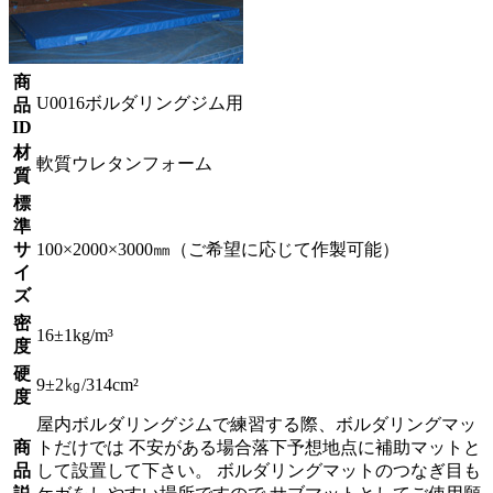
商
U0016ボルダリングジム用
品
ID
材
軟質ウレタンフォーム
質
標
準
サ
100×2000×3000㎜（ご希望に応じて作製可能）
イ
ズ
密
16±1kg/m³
度
硬
9±2㎏/314cm²
度
屋内ボルダリングジムで練習する際、ボルダリングマッ
商
トだけでは 不安がある場合落下予想地点に補助マットと
品
して設置して下さい。 ボルダリングマットのつなぎ目も