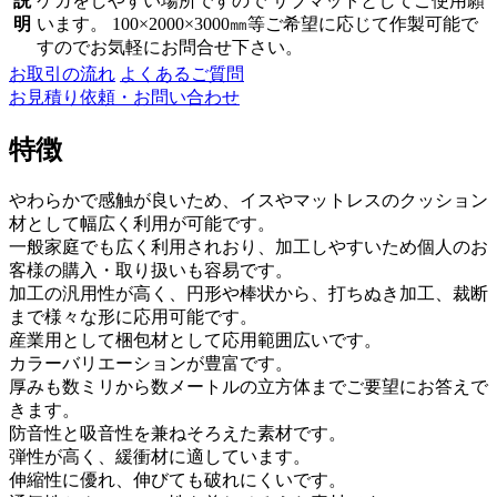
説
ケガをしやすい場所ですので サブマットとしてご使用願
明
います。 100×2000×3000㎜等ご希望に応じて作製可能で
すのでお気軽にお問合せ下さい。
お取引の流れ
よくあるご質問
お見積り依頼・お問い合わせ
特徴
やわらかで感触が良いため、イスやマットレスのクッション
材として幅広く利用が可能です。
一般家庭でも広く利用されおり、加工しやすいため個人のお
客様の購入・取り扱いも容易です。
加工の汎用性が高く、円形や棒状から、打ちぬき加工、裁断
まで様々な形に応用可能です。
産業用として梱包材として応用範囲広いです。
カラーバリエーションが豊富です。
厚みも数ミリから数メートルの立方体までご要望にお答えで
きます。
防音性と吸音性を兼ねそろえた素材です。
弾性が高く、緩衝材に適しています。
伸縮性に優れ、伸びても破れにくいです。