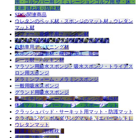
用・ゴルフバー用 シミュレーションゴルフ用 壁・床・
天井 跳ね返り防止材
SDGs関連商品
ウレタンのベッド材・スポンジのマット材・ウレタン
マット材
ソファー・座椅子用クッション材
ウレタン吸音材、チップ防音材、PE遮音材
自動車用デッドニング材
スポンジの緩衝材・梱包材加工、販売
シール材・パッキン材
マラソン用給水スポンジ・吸水スポンジ・トライアス
ロン用スポンジ
メラミンフォーム・メラミンスポンジ
一般用吸水スポンジ
グランド用吸水スポンジ
ポリエチレンフォーム・ゴムスポンジの断熱材
体操マット（エバーマット）・スポーツマット
クラッシュパッド・サーキット用マット・防護マット
クライミング・ボルダリングマット（エバーマット）
ウレタンマット
健康まくら（頸椎枕）
手術用フロアマット