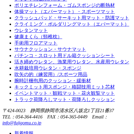
ポリエチレンフォーム・ゴムスポンジの断熱材
体操マット（エバーマット）・スポーツマット
クラッシュパッド・サーキット用マット・防護マット
クライミング・ボルダリングマット（エバーマット）
ウレタンマット
健康まくら（頸椎枕）
手術用フロアマット
サウナクッション・サウナマット
パチンコ・スロット用ドル箱クッションシート
活き締めウレタン、漁業用ウレタン、水産用ウレタン
水耕栽培用ウレタン・スポンジ
吹矢の的（練習用）/スポーツ用品
腕時計梱包用のクッション・緩衝材
キックミット用スポンジ・格闘技用ミット芯材
イベントマット・観戦マット・花火観覧マット
トラック荷降ろしマット・荷降ろしクッション
〒424-0023 静岡県静岡市清水区八坂北1丁目21番37
TEL：
054-364-4416
FAX：054-365-0449 Email：
info@fujigomu.co.jp
新着情報