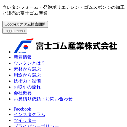
ウレタンフォーム・発泡ポリエチレン・ゴムスポンジの加工
と販売の富士ゴム産業
Googleカスタム検索開閉
toggle menu
新着情報
ウレタンとは？
素材から選ぶ
用途から選ぶ
技術力・設備
お取引の流れ
会社概要
お見積り依頼・お問い合わせ
Facebook
インスタグラム
ツイッター
プライバシーポリシー