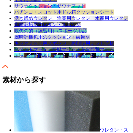
サウナクッション・サウナマット
パチンコ・スロット用ドル箱クッションシート
活き締めウレタン、漁業用ウレタン、水産用ウレタン
水耕栽培用ウレタン・スポンジ
吹矢の的（練習用）/スポーツ用品
腕時計梱包用のクッション・緩衝材
キックミット用スポンジ・格闘技用ミット芯材
イベントマット・観戦マット・花火観覧マット
トラック荷降ろしマット・荷降ろしクッション
素材から探す
ウレタン・ス