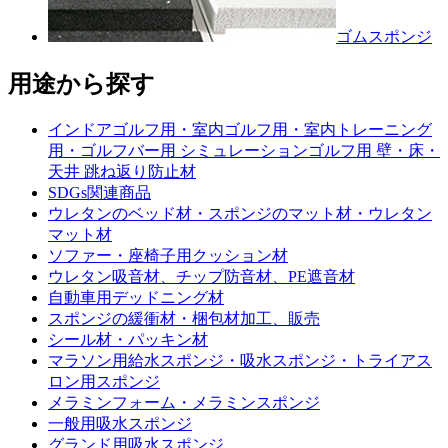
ゴムスポンジ
用途から探す
インドアゴルフ用・室内ゴルフ用・室内トレーニング
用・ゴルフバー用 シミュレーションゴルフ用 壁・床・
天井 跳ね返り防止材
SDGs関連商品
ウレタンのベッド材・スポンジのマット材・ウレタン
マット材
ソファー・座椅子用クッション材
ウレタン吸音材、チップ防音材、PE遮音材
自動車用デッドニング材
スポンジの緩衝材・梱包材加工、販売
シール材・パッキン材
マラソン用給水スポンジ・吸水スポンジ・トライアス
ロン用スポンジ
メラミンフォーム・メラミンスポンジ
一般用吸水スポンジ
グランド用吸水スポンジ