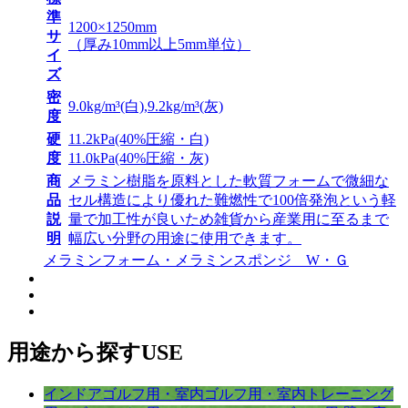
準
1200×1250mm
サ
（厚み10mm以上5mm単位）
イ
ズ
密
9.0kg/m³(白),9.2kg/m³(灰)
度
硬
11.2kPa(40%圧縮・白)
度
11.0kPa(40%圧縮・灰)
商
メラミン樹脂を原料とした軟質フォームで微細な
品
セル構造により優れた難燃性で100倍発泡という軽
説
量で加工性が良いため雑貨から産業用に至るまで
明
幅広い分野の用途に使用できます。
メラミンフォーム・メラミンスポンジ W・Ｇ
用途から探す
USE
インドアゴルフ用・室内ゴルフ用・室内トレーニング