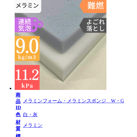
商
メラミンフォーム・メラミンスポンジ W・G
品
ID
色
白・灰
材
メラミン
質
標