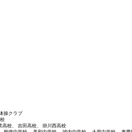
体操クラブ
高校
業高校、 吉田高校、 掛川西高校
、 服織中学校、 美和中学校、 城内中学校、 大里中学校、 東豊