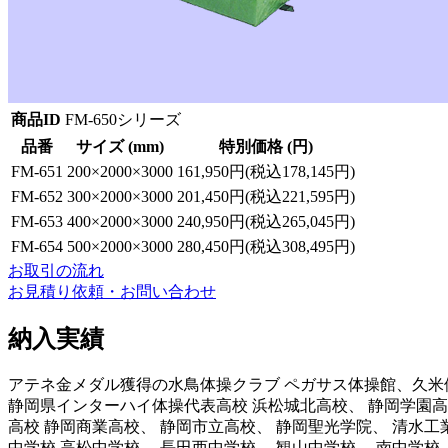
商品ID
FM-650シリーズ
品番
サイズ (mm)
特別価格 (円)
FM-651
200×2000×3000
161,950円(税込178,145円)
FM-652
300×2000×3000
201,450円(税込221,595円)
FM-653
400×2000×3000
240,950円(税込265,045円)
FM-654
500×2000×3000
280,450円(税込308,495円)
お取引の流れ
お見積り依頼・お問い合わせ
納入実績
アテネ金メダル獲得の水鳥体操クラブ ペガサス体操館、久米
静岡県インターハイ体操代表高校 浜松城北高校、 静岡学園
高校 静岡商業高校、 静岡市立高校、 静岡聖光学院、 清水工
中学校 高松中学校、 長田西中学校、 観山中学校、 南中学校