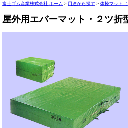
富士ゴム産業株式会社 ホーム
>
用途から探す
>
体操マット（
屋外用エバーマット・２ツ折型 F