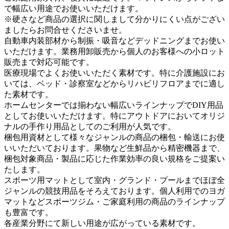
で幅広い用途でお使いいただけます。
※硬さなど商品の選択に関しまして分かりにくい点がござい
ましたらお問合せくださいませ。
自動車内装部材から制振・吸音などデッドニングまでお使い
いただけます。業務用卸販売から個人のお客様への小ロット
販売まで対応可能です。
医療現場でよくお使いいただく素材です。特に介護施設にお
いては、ベッド・診察室などからリハビリフロアまでに適し
た素材です。
ホームセンターでは揃わない幅広いラインナップでDIY用品
としてお使いいただけます。特にアウトドアにおいてオリジ
ナルの手作り用品としてのご利用が人気です。
梱包用資材として様々なジャンルの商品の梱包・輸送にお使
いいただいております。果物など生鮮品から精密機器まで、
梱包対象商品・製品に応じた作業効率の良い規格をご提案い
たします。
スポーツ用マットとして室内・グランド・プールまでほぼ全
ジャンルの競技用品をそろえております。個人利用でのヨガ
マットなどスポーツジム・ご家庭利用の商品のラインナップ
も豊富です。
各産業分野にて新しい用途が広がっている素材です。