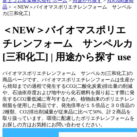
富士ゴム産業株式会社 ホーム
>
用途から探す
>
SDGs関連商
品
>
＜NEW＞バイオマスポリエチレンフォーム サンペル
カ[三和化工]
＜NEW＞バイオマスポリエ
チレンフォーム サンペルカ
[三和化工] | 用途から探す
use
バイオマスポリエチレンフォーム サンペルカ[三和化工]の
商品ページです。バイオマスポリエチレンフォームは生産か
ら焼却までの過程で発生するCO2(二酸化炭素)排出量の削減
や、石油依存度および地中から化石燃料を掘り起こす際に発
生するCO2量低減に寄与するため、植物由来のポリエチレン
樹脂を使用した商品です。発泡倍率が１５倍品と３０倍品の
2種類、CO2排出削減量が従来品に比べて50%、計２商品を
取り扱っています。環境に配慮したポリエチレンフォームを
お探しの方はお気軽にお問い合わせください。