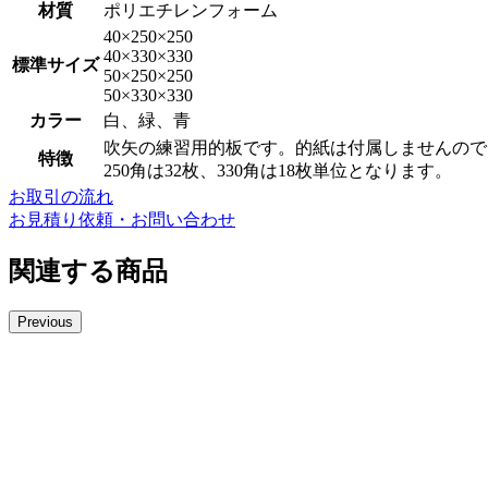
材質
ポリエチレンフォーム
40×250×250
40×330×330
標準サイズ
50×250×250
50×330×330
カラー
白、緑、青
吹矢の練習用的板です。的紙は付属しませんので
特徴
250角は32枚、330角は18枚単位となります。
お取引の流れ
お見積り依頼・お問い合わせ
関連する商品
Previous