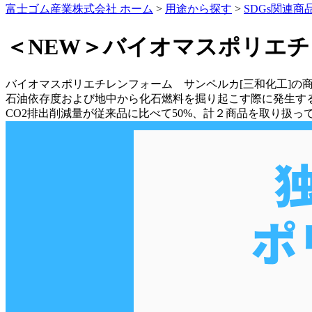
富士ゴム産業株式会社 ホーム
>
用途から探す
>
SDGs関連商
＜NEW＞バイオマスポリエチレ
バイオマスポリエチレンフォーム サンペルカ[三和化工]の
石油依存度および地中から化石燃料を掘り起こす際に発生する
CO2排出削減量が従来品に比べて50%、計２商品を取り扱