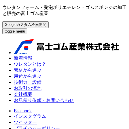
ウレタンフォーム・発泡ポリエチレン・ゴムスポンジの加工
と販売の富士ゴム産業
Googleカスタム検索開閉
toggle menu
新着情報
ウレタンとは？
素材から選ぶ
用途から選ぶ
技術力・設備
お取引の流れ
会社概要
お見積り依頼・お問い合わせ
Facebook
インスタグラム
ツイッター
プライバシーポリシー