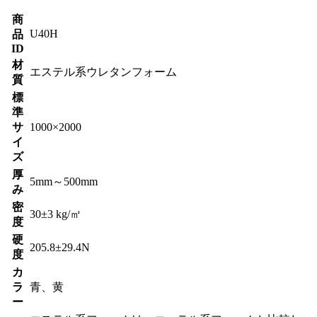
商
U40H
品
ID
材
エステル系ウレタンフォーム
質
標
準
サ
1000×2000
イ
ズ
厚
5mm～500mm
み
密
30±3 kg/㎥
度
硬
205.8±29.4N
度
カ
ラ
青、黄
ー