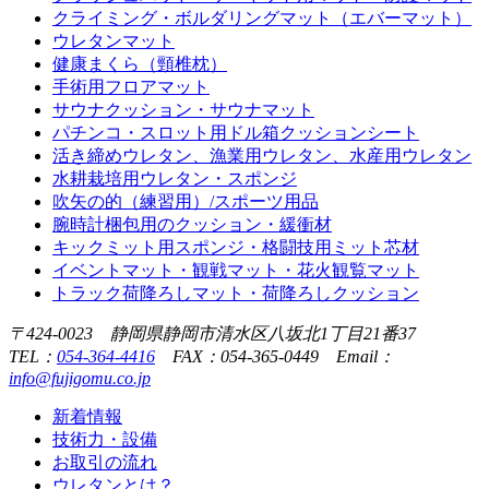
クライミング・ボルダリングマット（エバーマット）
ウレタンマット
健康まくら（頸椎枕）
手術用フロアマット
サウナクッション・サウナマット
パチンコ・スロット用ドル箱クッションシート
活き締めウレタン、漁業用ウレタン、水産用ウレタン
水耕栽培用ウレタン・スポンジ
吹矢の的（練習用）/スポーツ用品
腕時計梱包用のクッション・緩衝材
キックミット用スポンジ・格闘技用ミット芯材
イベントマット・観戦マット・花火観覧マット
トラック荷降ろしマット・荷降ろしクッション
〒424-0023 静岡県静岡市清水区八坂北1丁目21番37
TEL：
054-364-4416
FAX：054-365-0449 Email：
info@fujigomu.co.jp
新着情報
技術力・設備
お取引の流れ
ウレタンとは？