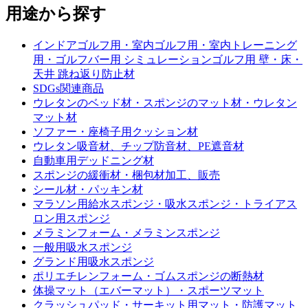
用途から探す
インドアゴルフ用・室内ゴルフ用・室内トレーニング
用・ゴルフバー用 シミュレーションゴルフ用 壁・床・
天井 跳ね返り防止材
SDGs関連商品
ウレタンのベッド材・スポンジのマット材・ウレタン
マット材
ソファー・座椅子用クッション材
ウレタン吸音材、チップ防音材、PE遮音材
自動車用デッドニング材
スポンジの緩衝材・梱包材加工、販売
シール材・パッキン材
マラソン用給水スポンジ・吸水スポンジ・トライアス
ロン用スポンジ
メラミンフォーム・メラミンスポンジ
一般用吸水スポンジ
グランド用吸水スポンジ
ポリエチレンフォーム・ゴムスポンジの断熱材
体操マット（エバーマット）・スポーツマット
クラッシュパッド・サーキット用マット・防護マット