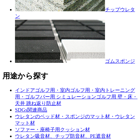
チップウレタ
ン
ゴムスポンジ
用途から探す
インドアゴルフ用・室内ゴルフ用・室内トレーニング
用・ゴルフバー用 シミュレーションゴルフ用 壁・床・
天井 跳ね返り防止材
SDGs関連商品
ウレタンのベッド材・スポンジのマット材・ウレタン
マット材
ソファー・座椅子用クッション材
ウレタン吸音材、チップ防音材、PE遮音材