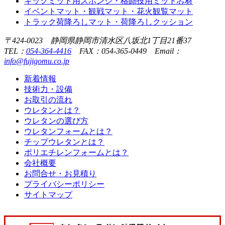
キックミット用スポンジ・格闘技用ミット芯材
イベントマット・観戦マット・花火観覧マット
トラック荷降ろしマット・荷降ろしクッション
〒424-0023 静岡県静岡市清水区八坂北1丁目21番37
TEL：
054-364-4416
FAX：054-365-0449 Email：
info@fujigomu.co.jp
新着情報
技術力・設備
お取引の流れ
ウレタンとは？
ウレタンの選び方
ウレタンフォームとは？
チップウレタンとは？
ポリエチレンフォームとは？
会社概要
お問合せ・お見積り
プライバシーポリシー
サイトマップ