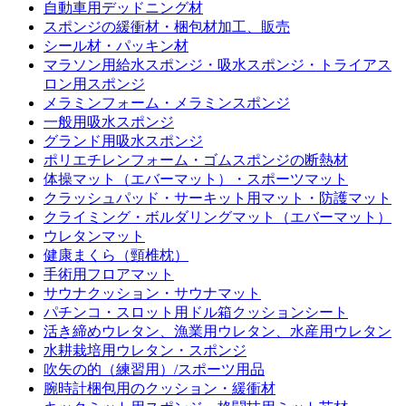
自動車用デッドニング材
スポンジの緩衝材・梱包材加工、販売
シール材・パッキン材
マラソン用給水スポンジ・吸水スポンジ・トライアス
ロン用スポンジ
メラミンフォーム・メラミンスポンジ
一般用吸水スポンジ
グランド用吸水スポンジ
ポリエチレンフォーム・ゴムスポンジの断熱材
体操マット（エバーマット）・スポーツマット
クラッシュパッド・サーキット用マット・防護マット
クライミング・ボルダリングマット（エバーマット）
ウレタンマット
健康まくら（頸椎枕）
手術用フロアマット
サウナクッション・サウナマット
パチンコ・スロット用ドル箱クッションシート
活き締めウレタン、漁業用ウレタン、水産用ウレタン
水耕栽培用ウレタン・スポンジ
吹矢の的（練習用）/スポーツ用品
腕時計梱包用のクッション・緩衝材