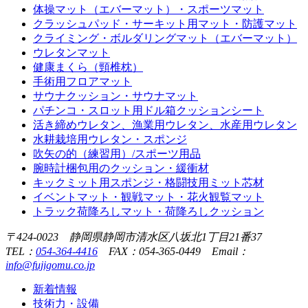
体操マット（エバーマット）・スポーツマット
クラッシュパッド・サーキット用マット・防護マット
クライミング・ボルダリングマット（エバーマット）
ウレタンマット
健康まくら（頸椎枕）
手術用フロアマット
サウナクッション・サウナマット
パチンコ・スロット用ドル箱クッションシート
活き締めウレタン、漁業用ウレタン、水産用ウレタン
水耕栽培用ウレタン・スポンジ
吹矢の的（練習用）/スポーツ用品
腕時計梱包用のクッション・緩衝材
キックミット用スポンジ・格闘技用ミット芯材
イベントマット・観戦マット・花火観覧マット
トラック荷降ろしマット・荷降ろしクッション
〒424-0023 静岡県静岡市清水区八坂北1丁目21番37
TEL：
054-364-4416
FAX：054-365-0449 Email：
info@fujigomu.co.jp
新着情報
技術力・設備