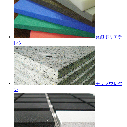
発泡ポリエチ
レン
チップウレタ
ン