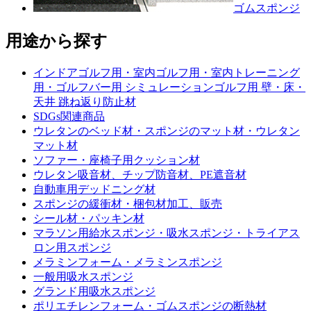
ゴムスポンジ
用途から探す
インドアゴルフ用・室内ゴルフ用・室内トレーニング
用・ゴルフバー用 シミュレーションゴルフ用 壁・床・
天井 跳ね返り防止材
SDGs関連商品
ウレタンのベッド材・スポンジのマット材・ウレタン
マット材
ソファー・座椅子用クッション材
ウレタン吸音材、チップ防音材、PE遮音材
自動車用デッドニング材
スポンジの緩衝材・梱包材加工、販売
シール材・パッキン材
マラソン用給水スポンジ・吸水スポンジ・トライアス
ロン用スポンジ
メラミンフォーム・メラミンスポンジ
一般用吸水スポンジ
グランド用吸水スポンジ
ポリエチレンフォーム・ゴムスポンジの断熱材