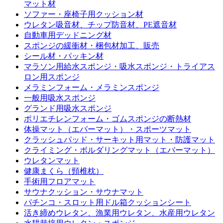
マット材
ソファー・座椅子用クッション材
ウレタン吸音材、チップ防音材、PE遮音材
自動車用デッドニング材
スポンジの緩衝材・梱包材加工、販売
シール材・パッキン材
マラソン用給水スポンジ・吸水スポンジ・トライアス
ロン用スポンジ
メラミンフォーム・メラミンスポンジ
一般用吸水スポンジ
グランド用吸水スポンジ
ポリエチレンフォーム・ゴムスポンジの断熱材
体操マット（エバーマット）・スポーツマット
クラッシュパッド・サーキット用マット・防護マット
クライミング・ボルダリングマット（エバーマット）
ウレタンマット
健康まくら（頸椎枕）
手術用フロアマット
サウナクッション・サウナマット
パチンコ・スロット用ドル箱クッションシート
活き締めウレタン、漁業用ウレタン、水産用ウレタン