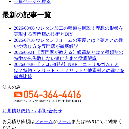
一覧ページへ戻る
最新の記事一覧
2026/08/06
ウレタン加工の種類を解説！理想の形状を
実現する専門店の技術とDIY
2026/07/16
ウレタンフォームの密度とは？硬さとの違
いや選び方を専門店が徹底解説
2026/05/21
【専門家が教える】緩衝材とは？種類別の
特徴から失敗しない選び方まで徹底解説
2026/04/30
【プロが解説】NBR（ニトリルゴム）と
は？特徴・メリット・デメリットと他素材との違いを
徹底比較
法人のみ
お見積り依頼・お問い合わせ
お見積り依頼は
フォーム
か
メール
または
FAX
にてご連絡く
ださい