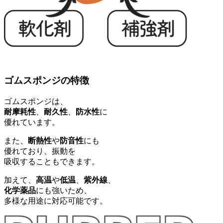
ゴムスポンジの特徴
ゴムスポンジは、
耐摩耗性
、
耐久性
、
防水性
に
優れています。
また、
断熱性
や
防音性
にも
優れており、振動を
吸収することもできます。
加えて、
高温
や
低温
、
紫外線
、
化学薬品
にも強いため、
多様な用途に対応可能です。