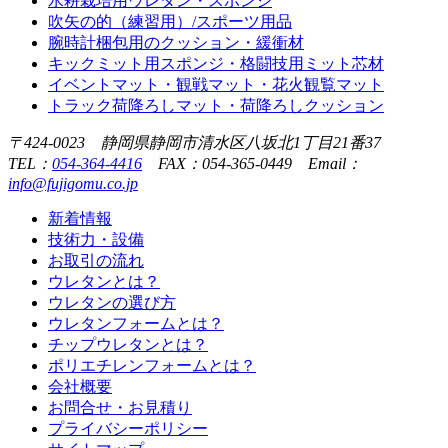
水耕栽培用ウレタン・スポンジ
吹矢の的（練習用）/スポーツ用品
腕時計梱包用のクッション・緩衝材
キックミット用スポンジ・格闘技用ミット芯材
イベントマット・観戦マット・花火観覧マット
トラック荷降ろしマット・荷降ろしクッション
〒424-0023 静岡県静岡市清水区八坂北1丁目21番37
TEL：
054-364-4416
FAX：054-365-0449 Email：
info@fujigomu.co.jp
新着情報
技術力・設備
お取引の流れ
ウレタンとは？
ウレタンの選び方
ウレタンフォームとは？
チップウレタンとは？
ポリエチレンフォームとは？
会社概要
お問合せ・お見積り
プライバシーポリシー