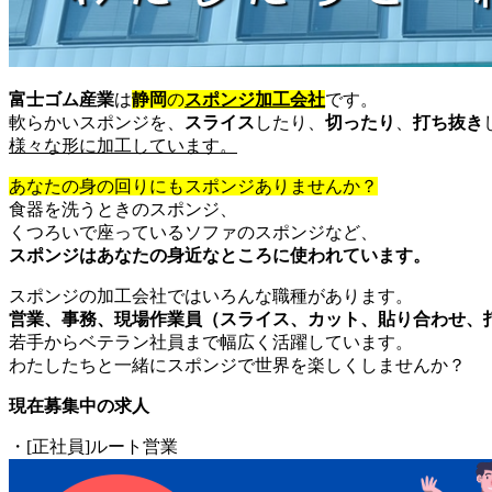
富士ゴム産業
は
静岡
の
スポンジ加工会社
です。
軟らかいスポンジを、
スライス
したり、
切ったり
、
打ち抜き
様々な形に加工しています。
あなたの身の回りにもスポンジありませんか？
食器を洗うときのスポンジ、
くつろいで座っているソファのスポンジなど、
スポンジはあなたの身近なところに使われています。
スポンジの加工会社ではいろんな職種があります。
営業、事務、現場作業員（スライス、カット、貼り合わせ、
若手からベテラン社員まで幅広く活躍しています。
わたしたちと一緒にスポンジで世界を楽しくしませんか？
現在募集中の求人
・[正社員]ルート営業