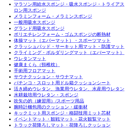
マラソン用給水スポンジ・吸水スポンジ・トライアス
ロン用スポンジ
メラミンフォーム・メラミンスポンジ
一般用吸水スポンジ
グランド用吸水スポンジ
ポリエチレンフォーム・ゴムスポンジの断熱材
体操マット（エバーマット）・スポーツマット
クラッシュパッド・サーキット用マット・防護マット
クライミング・ボルダリングマット（エバーマット）
ウレタンマット
健康まくら（頸椎枕）
手術用フロアマット
サウナクッション・サウナマット
パチンコ・スロット用ドル箱クッションシート
活き締めウレタン、漁業用ウレタン、水産用ウレタン
水耕栽培用ウレタン・スポンジ
吹矢の的（練習用）/スポーツ用品
腕時計梱包用のクッション・緩衝材
キックミット用スポンジ・格闘技用ミット芯材
イベントマット・観戦マット・花火観覧マット
トラック荷降ろしマット・荷降ろしクッション