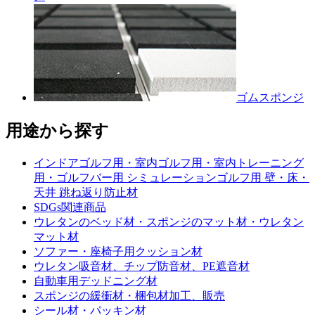
ゴムスポンジ
用途から探す
インドアゴルフ用・室内ゴルフ用・室内トレーニング
用・ゴルフバー用 シミュレーションゴルフ用 壁・床・
天井 跳ね返り防止材
SDGs関連商品
ウレタンのベッド材・スポンジのマット材・ウレタン
マット材
ソファー・座椅子用クッション材
ウレタン吸音材、チップ防音材、PE遮音材
自動車用デッドニング材
スポンジの緩衝材・梱包材加工、販売
シール材・パッキン材