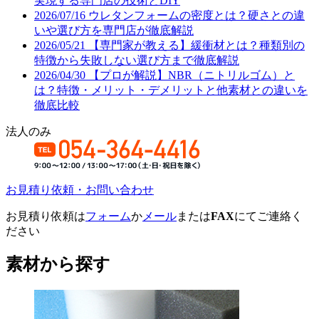
実現する専門店の技術とDIY
2026/07/16
ウレタンフォームの密度とは？硬さとの違
いや選び方を専門店が徹底解説
2026/05/21
【専門家が教える】緩衝材とは？種類別の
特徴から失敗しない選び方まで徹底解説
2026/04/30
【プロが解説】NBR（ニトリルゴム）と
は？特徴・メリット・デメリットと他素材との違いを
徹底比較
法人のみ
お見積り依頼・お問い合わせ
お見積り依頼は
フォーム
か
メール
または
FAX
にてご連絡く
ださい
素材から探す