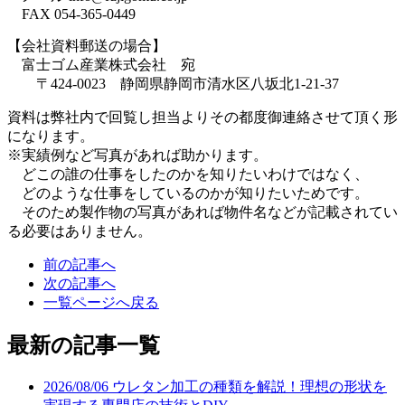
FAX 054-365-0449
【会社資料郵送の場合】
富士ゴム産業株式会社 宛
〒
424-0023
静岡県静岡市清水区八坂北
1-21-37
資料は弊社内で回覧し担当よりその都度御連絡させて頂く形
になります。
※実績例など写真があれば助かります。
どこの誰の仕事をしたのかを知りたいわけではなく、
どのような仕事をしているのかが知りたいためです。
そのため製作物の写真があれば物件名などが記載されてい
る必要はありません。
前の記事へ
次の記事へ
一覧ページへ戻る
最新の記事一覧
2026/08/06
ウレタン加工の種類を解説！理想の形状を