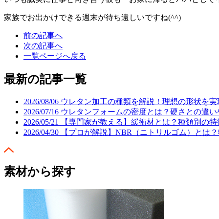
家族でお出かけできる週末が待ち遠しいですね(^^)
前の記事へ
次の記事へ
一覧ページへ戻る
最新の記事一覧
2026/08/06
ウレタン加工の種類を解説！理想の形状を実現
2026/07/16
ウレタンフォームの密度とは？硬さとの違い
2026/05/21
【専門家が教える】緩衝材とは？種類別の特
2026/04/30
【プロが解説】NBR（ニトリルゴム）とは
素材から探す