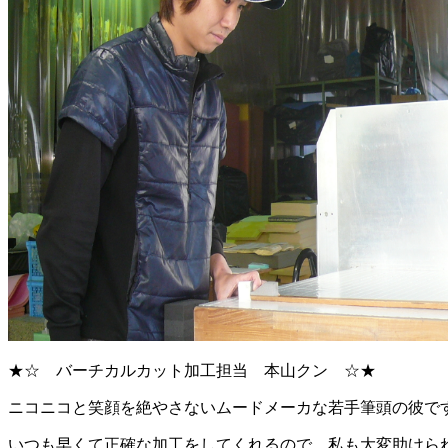
★☆ バーチカルカット加工担当 本山クン ☆★
ニコニコと笑顔を絶やさないムードメーカな若手筆頭の彼で
いつも早くて正確な加工をしてくれるので 私も大変助けら