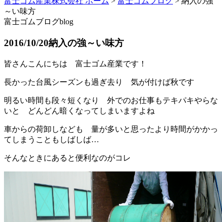
富士ゴム産業株式会社 ホーム
>
富士ゴムブログ
>
納入の強
～い味方
富士ゴムブログ
blog
2016/10/20
納入の強～い味方
皆さんこんにちは 富士ゴム産業です！
長かった台風シーズンも過ぎ去り 気が付けば秋です
明るい時間も段々短くなり 外でのお仕事もテキパキやらな
いと どんどん暗くなってしまいますよね
車からの荷卸しなども 量が多いと思ったより時間がかかっ
てしまうこともしばしば…
そんなときにあると便利なのがコレ