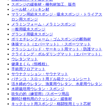
スポンジの緩衝材・梱包材加工、販売
シール材・パッキン材
マラソン用給水スポンジ・吸水スポンジ・トライアス
ロン用スポンジ
メラミンフォーム・メラミンスポンジ
一般用吸水スポンジ
グランド用吸水スポンジ
ポリエチレンフォーム・ゴムスポンジの断熱材
体操マット（エバーマット）・スポーツマット
クラッシュパッド・サーキット用マット・防護マット
クライミング・ボルダリングマット（エバーマット）
ウレタンマット
健康まくら（頸椎枕）
手術用フロアマット
サウナクッション・サウナマット
パチンコ・スロット用ドル箱クッションシート
活き締めウレタン、漁業用ウレタン、水産用ウレタン
水耕栽培用ウレタン・スポンジ
吹矢の的（練習用）/スポーツ用品
腕時計梱包用のクッション・緩衝材
キックミット用スポンジ・格闘技用ミット芯材