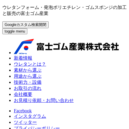
ウレタンフォーム・発泡ポリエチレン・ゴムスポンジの加工
と販売の富士ゴム産業
Googleカスタム検索開閉
toggle menu
新着情報
ウレタンとは？
素材から選ぶ
用途から選ぶ
技術力・設備
お取引の流れ
会社概要
お見積り依頼・お問い合わせ
Facebook
インスタグラム
ツイッター
プライバシーポリシー