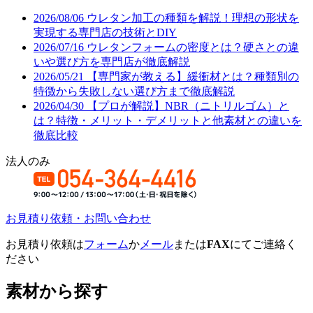
2026/08/06
ウレタン加工の種類を解説！理想の形状を
実現する専門店の技術とDIY
2026/07/16
ウレタンフォームの密度とは？硬さとの違
いや選び方を専門店が徹底解説
2026/05/21
【専門家が教える】緩衝材とは？種類別の
特徴から失敗しない選び方まで徹底解説
2026/04/30
【プロが解説】NBR（ニトリルゴム）と
は？特徴・メリット・デメリットと他素材との違いを
徹底比較
法人のみ
お見積り依頼・お問い合わせ
お見積り依頼は
フォーム
か
メール
または
FAX
にてご連絡く
ださい
素材から探す