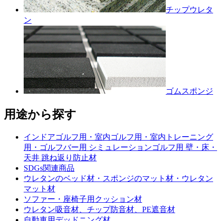
チップウレタ
ン
ゴムスポンジ
用途から探す
インドアゴルフ用・室内ゴルフ用・室内トレーニング
用・ゴルフバー用 シミュレーションゴルフ用 壁・床・
天井 跳ね返り防止材
SDGs関連商品
ウレタンのベッド材・スポンジのマット材・ウレタン
マット材
ソファー・座椅子用クッション材
ウレタン吸音材、チップ防音材、PE遮音材
自動車用デッドニング材