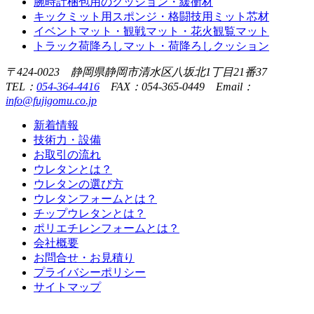
腕時計梱包用のクッション・緩衝材
キックミット用スポンジ・格闘技用ミット芯材
イベントマット・観戦マット・花火観覧マット
トラック荷降ろしマット・荷降ろしクッション
〒424-0023 静岡県静岡市清水区八坂北1丁目21番37
TEL：
054-364-4416
FAX：054-365-0449 Email：
info@fujigomu.co.jp
新着情報
技術力・設備
お取引の流れ
ウレタンとは？
ウレタンの選び方
ウレタンフォームとは？
チップウレタンとは？
ポリエチレンフォームとは？
会社概要
お問合せ・お見積り
プライバシーポリシー
サイトマップ