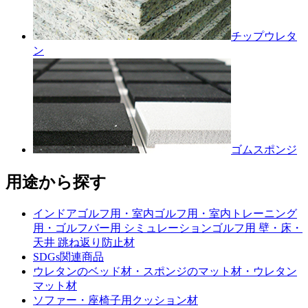
チップウレタ
ン
ゴムスポンジ
用途から探す
インドアゴルフ用・室内ゴルフ用・室内トレーニング
用・ゴルフバー用 シミュレーションゴルフ用 壁・床・
天井 跳ね返り防止材
SDGs関連商品
ウレタンのベッド材・スポンジのマット材・ウレタン
マット材
ソファー・座椅子用クッション材