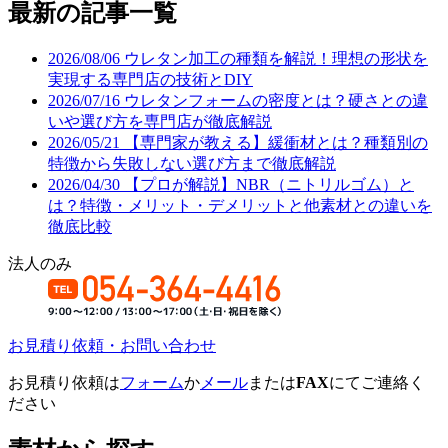
最新の記事一覧
2026/08/06
ウレタン加工の種類を解説！理想の形状を
実現する専門店の技術とDIY
2026/07/16
ウレタンフォームの密度とは？硬さとの違
いや選び方を専門店が徹底解説
2026/05/21
【専門家が教える】緩衝材とは？種類別の
特徴から失敗しない選び方まで徹底解説
2026/04/30
【プロが解説】NBR（ニトリルゴム）と
は？特徴・メリット・デメリットと他素材との違いを
徹底比較
法人のみ
お見積り依頼・お問い合わせ
お見積り依頼は
フォーム
か
メール
または
FAX
にてご連絡く
ださい