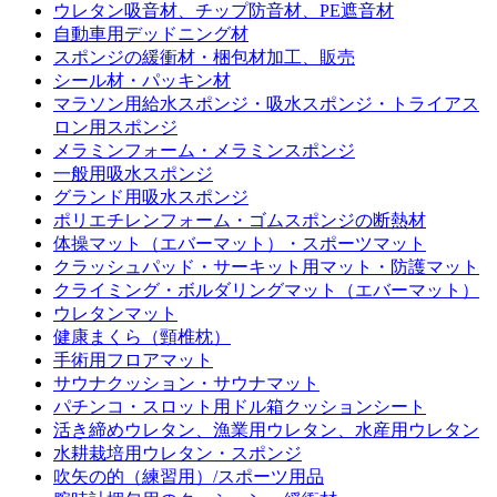
ウレタン吸音材、チップ防音材、PE遮音材
自動車用デッドニング材
スポンジの緩衝材・梱包材加工、販売
シール材・パッキン材
マラソン用給水スポンジ・吸水スポンジ・トライアス
ロン用スポンジ
メラミンフォーム・メラミンスポンジ
一般用吸水スポンジ
グランド用吸水スポンジ
ポリエチレンフォーム・ゴムスポンジの断熱材
体操マット（エバーマット）・スポーツマット
クラッシュパッド・サーキット用マット・防護マット
クライミング・ボルダリングマット（エバーマット）
ウレタンマット
健康まくら（頸椎枕）
手術用フロアマット
サウナクッション・サウナマット
パチンコ・スロット用ドル箱クッションシート
活き締めウレタン、漁業用ウレタン、水産用ウレタン
水耕栽培用ウレタン・スポンジ
吹矢の的（練習用）/スポーツ用品