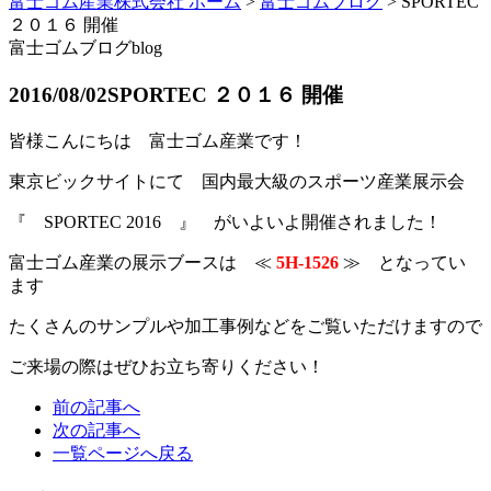
富士ゴム産業株式会社 ホーム
>
富士ゴムブログ
>
SPORTEC
２０１６ 開催
富士ゴムブログ
blog
2016/08/02
SPORTEC ２０１６ 開催
皆様こんにちは 富士ゴム産業です！
東京ビックサイトにて 国内最大級のスポーツ産業展示会
『 SPORTEC 2016 』 がいよいよ開催されました！
富士ゴム産業の展示ブースは ≪
5H-1526
≫
となってい
ます
たくさんのサンプルや加工事例などをご覧いただけますので
ご来場の際はぜひお立ち寄りください！
前の記事へ
次の記事へ
一覧ページへ戻る