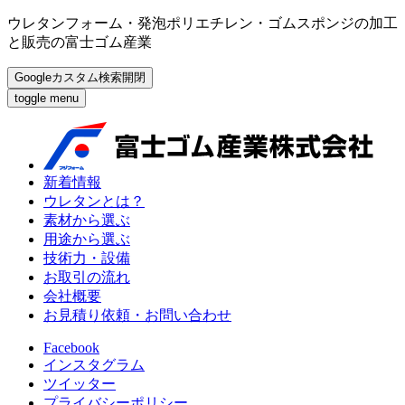
ウレタンフォーム・発泡ポリエチレン・ゴムスポンジの加工
と販売の富士ゴム産業
Googleカスタム検索開閉
toggle menu
新着情報
ウレタンとは？
素材から選ぶ
用途から選ぶ
技術力・設備
お取引の流れ
会社概要
お見積り依頼・お問い合わせ
Facebook
インスタグラム
ツイッター
プライバシーポリシー